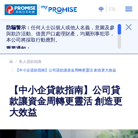
中
EN
防騙警示：
任何人士以個人或他人名義，意圖及參
與欺詐活動、借賣戶口處理財產，均屬刑事犯罪，
本公司將採取行動應對。
重要通知：
提防偽冒貸款推銷、偽冒還款要求及防騙警
示。詳情
私人貸款知識
按此
。
邦民分行停止接受現金及支票還款。詳情
按
【中小企貸款指南】公司貸款讓資金周轉更靈活 創造更大效益
此
。
【中小企貸款指南】公司貸
款讓資金周轉更靈活 創造更
大效益