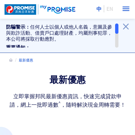
中
EN
防騙警示：
任何人士以個人或他人名義，意圖及參
與欺詐活動、借賣戶口處理財產，均屬刑事犯罪，
本公司將採取行動應對。
重要通知：
提防偽冒貸款推銷、偽冒還款要求及防騙警
示。詳情
最新優惠
按此
。
邦民分行停止接受現金及支票還款。詳情
按
此
。
最新優惠
立即掌握邦民最新優惠資訊，快速完成貸款申
^
請，網上一批即過數
，隨時解決現金周轉需要！