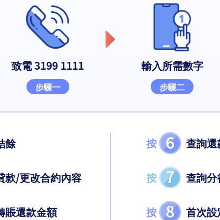
致電
3199 1111
輸入所需數字
步驟一
步驟二
6
結餘
按
查詢還
7
貸款/更改合約內容
按
查詢分
8
轉賬還款金額
按
首次設