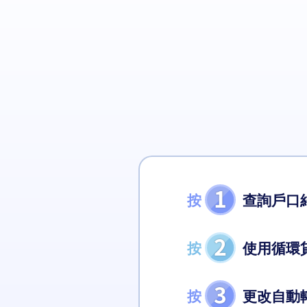
1
按
查詢戶口
2
按
使用循環
3
按
更改自動