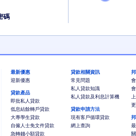
密碼
最新優惠
貸款相關資訊
邦
迎新優惠
常見問題
會
私人貸款知識
會
貸款產品
私人貸款及利息計算機
上
即批私人貸款
更
低息結餘轉戶貸款
貸款申請方法
大專學生貸款
現有客戶循環貸款
邦
自僱人士免文件貸款
網上查詢
最
急轉錢小額貸款
關