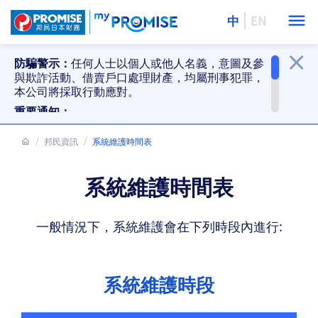
中
EN
防騙警示：
任何人士以個人或他人名義，意圖及參
與欺詐活動、借賣戶口處理財產，均屬刑事犯罪，
本公司將採取行動應對。
重要通知：
提防偽冒貸款推銷、偽冒還款要求及防騙警
示。詳情
邦民資訊
按此
系統維護時間表
。
邦民分行停止接受現金及支票還款。詳情
按
此
。
系統維護時間表
一般情況下，系統維護會在下列時段內進行:
系統維護時段