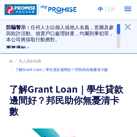
中
EN
防騙警示：
任何人士以個人或他人名義，意圖及參
與欺詐活動、借賣戶口處理財產，均屬刑事犯罪，
本公司將採取行動應對。
重要通知：
提防偽冒貸款推銷、偽冒還款要求及防騙警
示。詳情
私人貸款知識
按此
。
邦民分行停止接受現金及支票還款。詳情
按
了解Grant Loan｜學生貸款邊間好？邦民助你無憂清卡數
此
。
了解Grant Loan｜學生貸款
邊間好？邦民助你無憂清卡
數