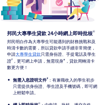
邦民大專學生貸款 24小時網上即時批核
⦿
邦民明白作為大專學生可能遇到的財務挑戰和及
時清卡數的需要，所以貸款申請手續非常簡便，
申請
大專學生貸款
只需身份證、手提電話及學生
#
證
，更可網上申請，無需現身
，貸款周轉清卡
*
數更方便！
#
無需入息證明文件
：有兼職收入的學生初步
只需提供身份證、學生證及手機號碼，即可網
上輕鬆申請。
網上即時批核
：由申請、批核、遞交文件、
⦿