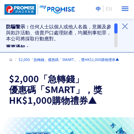
中
EN
防騙警示：
任何人士以個人或他人名義，意圖及參
與欺詐活動、借賣戶口處理財產，均屬刑事犯罪，
本公司將採取行動應對。
重要通知：
提防偽冒貸款推銷、偽冒還款要求及防騙警
示。詳情
$2,000「急轉錢」優惠碼「SMART」，獎HK$1,000購物禮券▲
按此
。
邦民分行停止接受現金及支票還款。詳情
按
此
。
$2,000「急轉錢」
優惠碼「SMART」，獎
HK$1,000購物禮券▲